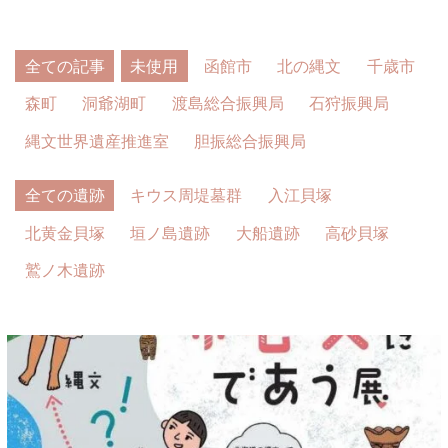
全ての記事
未使用
函館市
北の縄文
千歳市
森町
洞爺湖町
渡島総合振興局
石狩振興局
縄文世界遺産推進室
胆振総合振興局
全ての遺跡
キウス周堤墓群
入江貝塚
北黄金貝塚
垣ノ島遺跡
大船遺跡
高砂貝塚
鷲ノ木遺跡