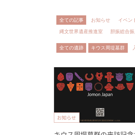
全ての記事
お知らせ
イベン
縄文世界遺産推進室
胆振総合振
全ての遺跡
キウス周堤墓群
お知らせ
キウス周堤墓群の来訪記念