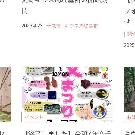
間
フ
せ
2026.4.23
千歳市
キウス周堤墓群
[ 開催
2025
イベント
お
セ
【終了しました】令和7年度千
キ