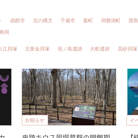
ト
函館市
北の縄文
千歳市
森町
洞爺湖町
渡
興局
入江貝塚
北黄金貝塚
垣ノ島遺跡
大船遺跡
高砂貝塚
お知らせ
イ
カ
史跡キウス周堤墓群の開館期
【