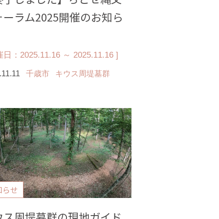
ォーラム2025開催のお知ら
日：2025.11.16 ～ 2025.11.16 ]
.11.11
千歳市
キウス周堤墓群
知らせ
ウス周堤墓群の現地ガイド