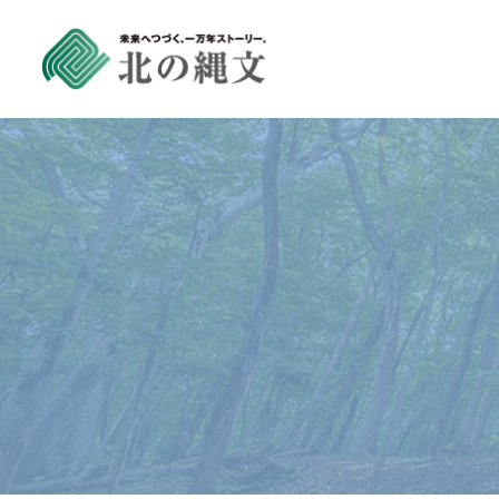
コ
ン
テ
ン
ツ
へ
ス
キ
ッ
プ