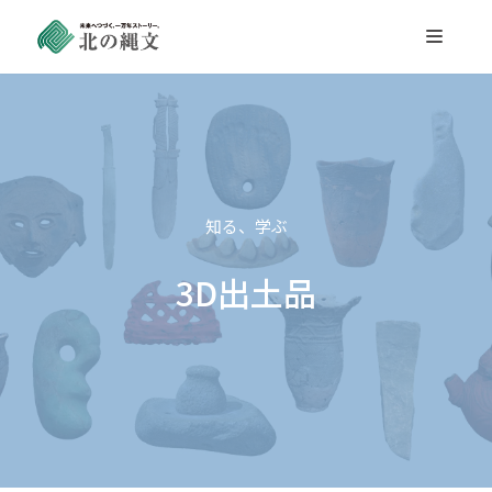
コ
ン
テ
ン
ツ
へ
ス
知る、学ぶ
キ
3D出土品
ッ
プ