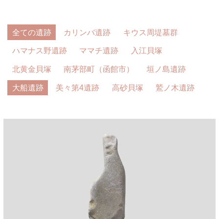
全ての遺跡
カリンバ遺跡
キウス周堤墓群
ハマナス野遺跡
ママチ遺跡
入江貝塚
北黄金貝塚
南茅部町（函館市）
垣ノ島遺跡
大船遺跡
美々第4遺跡
高砂貝塚
鷲ノ木遺跡