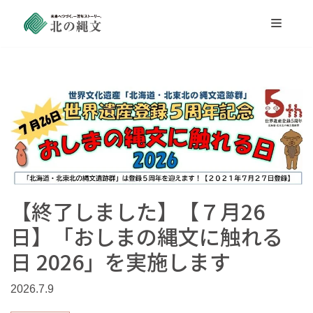
コ
ン
テ
ン
ツ
へ
ス
キ
ッ
プ
【終了しました】【７月26
日】「おしまの縄文に触れる
日 2026」を実施します
2026.7.9