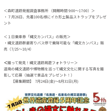
＜森町遺跡発掘調査事務所 （開館時間 9:00～17:00）＞
・７月26日、先着100名様にイカ形土製品ストラップをプレゼ
ント
＜１日乗車券「縄文カンパス」の販売＞
・縄文遺跡群最寄りバス停で乗降可能な「縄文カンパス」販
売（7/25～10/4）
＜
撮って発見！縄文遺跡周遊フォトラリー＞
道南の縄文遺跡や博物館を巡って縄文文化に関する写真を撮
影して応募（抽選で景品をプレゼント！）
【募集期間】 7月24日(金)～8月31日(月)