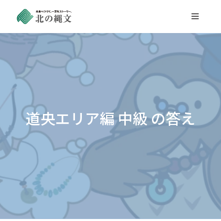
コ
ン
テ
ン
ツ
へ
ス
道央エリア編 中級 の答え
キ
ッ
プ